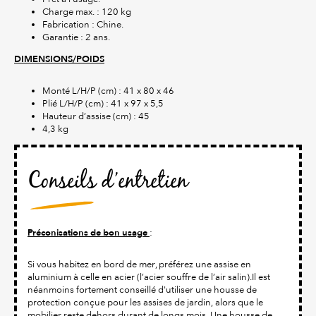
Charge max. : 120 kg
Fabrication : Chine.
Garantie : 2 ans.
DIMENSIONS/POIDS
Monté L/H/P (cm) : 41 x 80 x 46
Plié L/H/P (cm) : 41 x 97 x 5,5
Hauteur d’assise (cm) : 45
4,3 kg
Conseils d’entretien
Préconisations de bon usage
:
Si vous habitez en bord de mer, préférez une assise en
aluminium à celle en acier (l’acier souffre de l’air salin).Il est
néanmoins fortement conseillé d'utiliser une housse de
protection conçue pour les assises de jardin, alors que le
mobilier reste dehors durant de longs mois. Une housse de