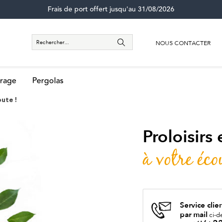
Frais de port offert jusqu'au 31/08/2026
NOUS CONTACTER
rage
Pergolas
oute !
Proloisirs
à votre éco
Service clie
par mail
ci-d