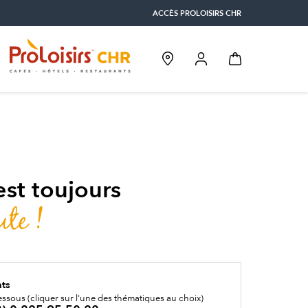
ACCÈS PROLOISIRS CHR
 est toujours
ute !
nts
essous (cliquer sur l'une des thématiques au choix)