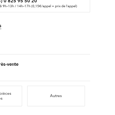
) 0 825 95 50 20
i 9h–13h / 14h–17h (0,15€/appel + prix de l'appel)
s
rès-vente
pièces
Autres
es