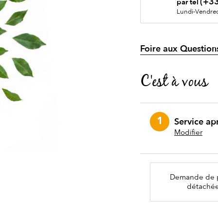
(+33
par tél
Lundi-Vendred
Foire aux Question
C'est à vous
Service ap
Modifier
Demande de 
détaché