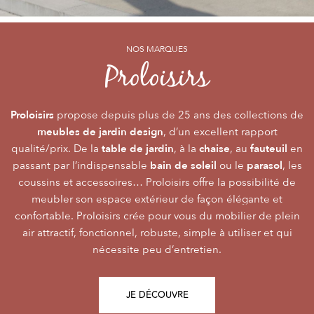
NOS MARQUES
NOS MARQUES
NOS MARQUES
Alizé
Océo
Proloisirs
by PROLOISIRS
by PROLOISIRS
Proloisirs
Océo
Alizé
mobilier Premium
crée du
est LA marque du mobilier de jardin contemporain
propose depuis plus de 25 ans des collections de
, pour vivre l’extérieur avec
meubles de jardin design
accessibilité du prix
raffinement et participer de façon inoubliable aux grandes
dont la conception et l’
, d’un excellent rapport
font qu’elle
table de jardin
chaise
fauteuil
qualité/prix. De la
émotions de la vie. Le mobilier Océo, de par la qualité de
s’adresse au plus grand nombre.
, à la
, au
en
bain de soleil
parasol
passant par l’indispensable
ses différents matériaux et de sa fabrication, se joue des
Le mobilier d’extérieur Alizé apporte un souffle bien
ou le
, les
style
extérieur
frontières d’usage. Voir son
coussins et accessoires… Proloisirs offre la possibilité de
agréable empreint de
, fonctionnalité, facilité
comme une pièce à
Repas
Salon
Détente
d’utilisation, prix, pour des instants
part entière nécessite du style et le soin des détails.
meubler son espace extérieur de façon élégante et
,
,
.
plateaux
confortable. Proloisirs crée pour vous du mobilier de plein
Alizé est créée pour bien vivre dehors, dans la joie, la
L’illustration Océo passe par la qualité des
tables
Trespa® qui équipent en exclusivité de nombreuses
air attractif, fonctionnel, robuste, simple à utiliser et qui
modernité, la simplicité, le plaisir d’être ensemble !
de jardin
nécessite peu d’entretien.
pour un plaisir d’usage durable.
JE DÉCOUVRE
JE DÉCOUVRE
JE DÉCOUVRE