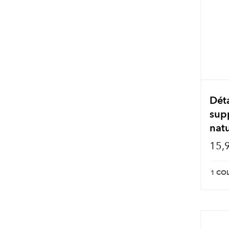
Déta
supp
natu
15,
1 CO