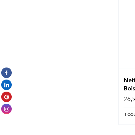
Net
Boi
26,
1 CO