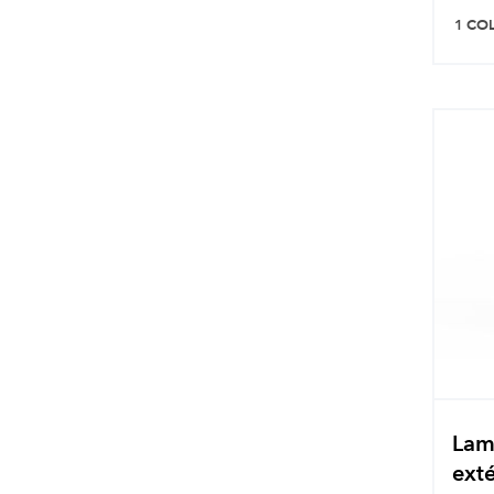
1 CO
Lam
exté