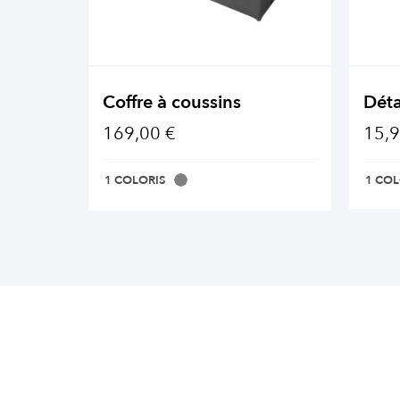
Coffre à coussins
Déta
169,00 €
15,9
1 COLORIS
1 COL