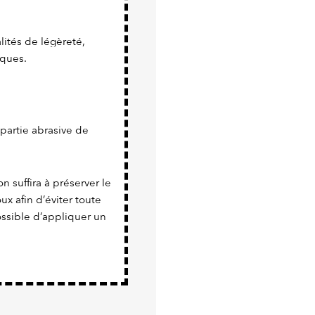
ités de légèreté,
iques.
a partie abrasive de
n suffira à préserver le
x afin d’éviter toute
possible d’appliquer un