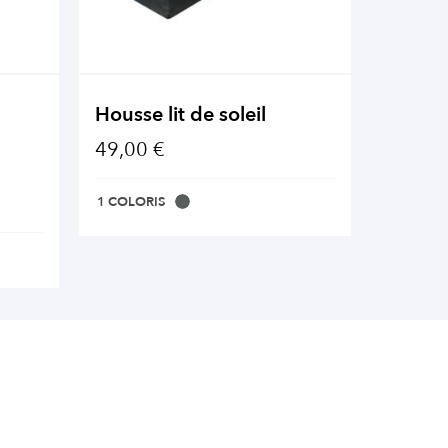
Housse lit de soleil
Huile 
mobili
49,00 €
26,90 
1 COLORIS
1 COLOR