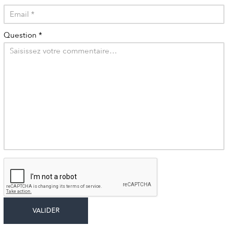
Question
*