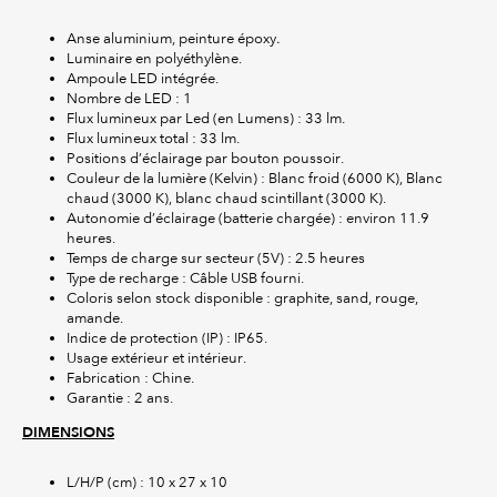
Anse aluminium, peinture époxy
.
Luminaire en polyéthylène.
Ampoule LED intégrée.
Nombre de LED : 1
Flux lumineux par Led (en Lumens) : 33 lm.
Flux lumineux total : 33 lm.
Positions d’éclairage par bouton poussoir.
Couleur de la lumière (Kelvin) : Blanc froid (6000 K), Blanc
chaud (3000 K), blanc chaud scintillant (3000 K).
Autonomie d’éclairage (batterie chargée) : environ 11.9
heures.
Temps de charge sur secteur (5V) : 2.5 heures
Type de recharge : Câble USB fourni.
Coloris selon stock disponible : graphite, sand, rouge,
amande.
Indice de protection (IP) : IP65.
Usage extérieur et intérieur.
Fabrication : Chine.
Garantie : 2 ans.
DIMENSIONS
L/H/P (cm) : 10 x 27 x 10