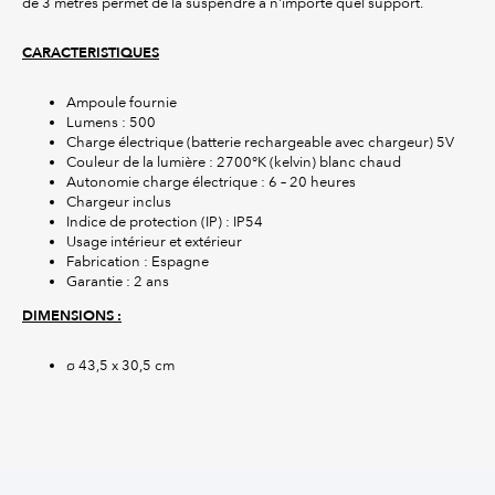
de 3 mètres permet de la suspendre à n'importe quel support.
CARACTERISTIQUES
Ampoule fournie
Lumens : 500
Charge électrique (batterie rechargeable avec chargeur) 5V
Couleur de la lumière : 2700°K (kelvin) blanc chaud
Autonomie charge électrique : 6 – 20 heures
Chargeur inclus
Indice de protection (IP) : IP54
Usage intérieur et extérieur
Fabrication : Espagne
Garantie : 2 ans
DIMENSIONS :
ø 43,5 x 30,5 cm