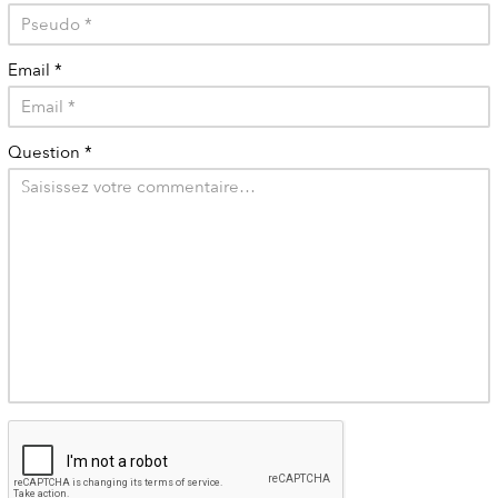
Email
*
Question
*