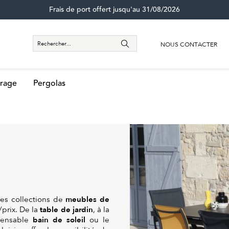
Frais de port offert jusqu'au 31/08/2026
NOUS CONTACTER
rage
Pergolas
meubles de
es collections de
table de jardin
/prix. De la
, à la
bain de soleil
pensable
ou le