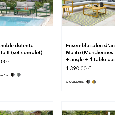
emble détente
Ensemble salon d'an
to II (set complet)
Mojito (Méridiennes
+ angle + 1 table ba
,00 €
1 390,00 €
LORIS
2 COLORIS