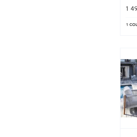
1 4
1 CO