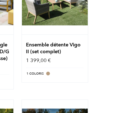
gle
Ensemble détente Vigo
 D/G
II (set complet)
sse)
1 399,00 €
1 COLORIS