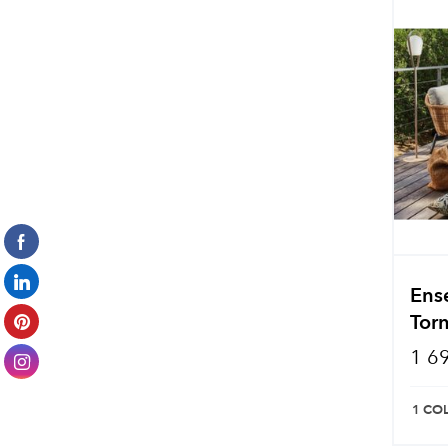
Ens
Tor
1 6
1 CO