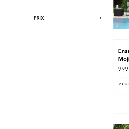
PRIX
Ens
Moji
999
2 CO