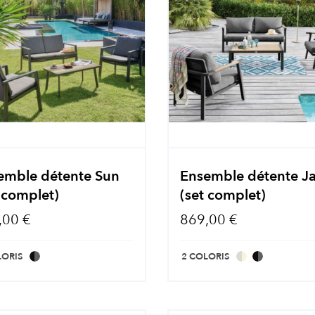
emble détente Sun
Ensemble détente J
 complet)
(set complet)
,00 €
869,00 €
LORIS
2 COLORIS