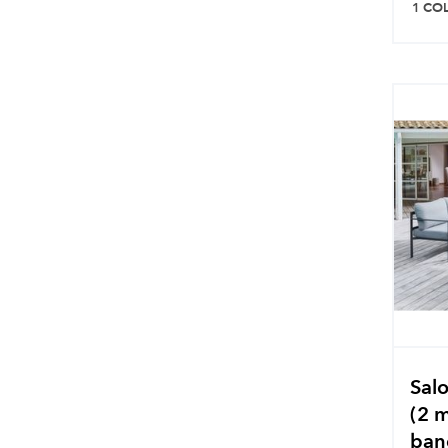
1 CO
Sal
(2 m
banc