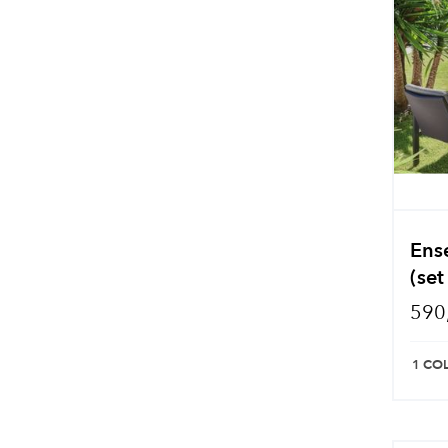
Ens
(set
590
1 CO