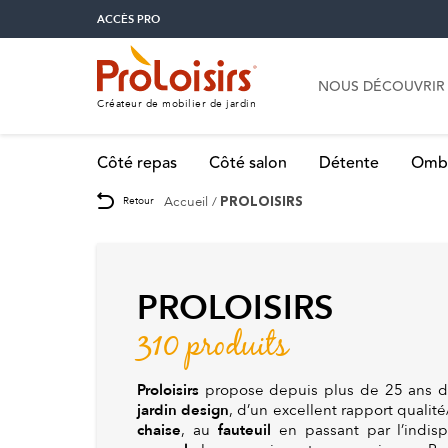
ACCÈS PRO
NOUS DÉCOUVRIR
Créateur de mobilier de jardin
Côté repas
Côté salon
Détente
Omb
Accueil
Retour
PROLOISIRS
PROLOISIRS
310 produits
Proloisirs
propose depuis plus de 25 ans d
jardin design
, d’un excellent rapport qualité
chaise
fauteuil
, au
en passant par l’indis