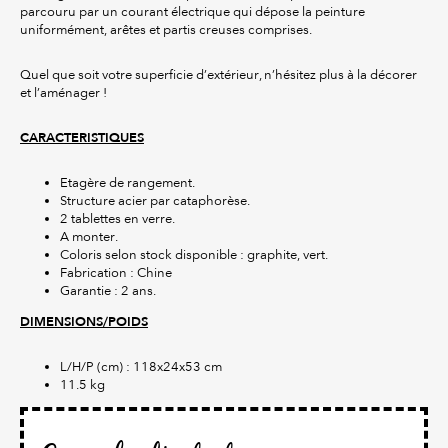
parcouru par un courant électrique qui dépose la peinture
uniformément, arêtes et partis creuses comprises.
Quel que soit votre superficie d’extérieur, n’hésitez plus à la décorer
et l’aménager !
CARACTERISTIQUES
Etagère de rangement.
Structure acier par cataphorèse.
2 tablettes en verre.
A monter.
Coloris selon stock disponible : graphite, vert.
Fabrication : Chine
Garantie : 2 ans.
DIMENSIONS/POIDS
L/H/P (cm) : 118x24x53 cm
11.5 kg