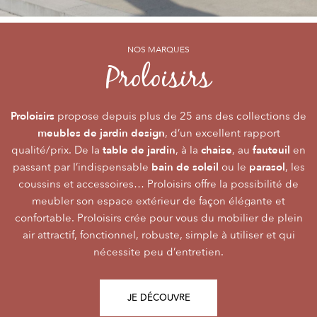
NOS MARQUES
NOS MARQUES
NOS MARQUES
Alizé
Océo
Proloisirs
by PROLOISIRS
by PROLOISIRS
Proloisirs
Océo
Alizé
mobilier Premium
crée du
est LA marque du mobilier de jardin contemporain
propose depuis plus de 25 ans des collections de
, pour vivre l’extérieur avec
meubles de jardin design
accessibilité du prix
raffinement et participer de façon inoubliable aux grandes
dont la conception et l’
, d’un excellent rapport
font qu’elle
table de jardin
chaise
fauteuil
qualité/prix. De la
émotions de la vie. Le mobilier Océo, de par la qualité de
s’adresse au plus grand nombre.
, à la
, au
en
bain de soleil
parasol
passant par l’indispensable
ses différents matériaux et de sa fabrication, se joue des
Le mobilier d’extérieur Alizé apporte un souffle bien
ou le
, les
style
extérieur
frontières d’usage. Voir son
coussins et accessoires… Proloisirs offre la possibilité de
agréable empreint de
, fonctionnalité, facilité
comme une pièce à
Repas
Salon
Détente
d’utilisation, prix, pour des instants
part entière nécessite du style et le soin des détails.
meubler son espace extérieur de façon élégante et
,
,
.
plateaux
confortable. Proloisirs crée pour vous du mobilier de plein
Alizé est créée pour bien vivre dehors, dans la joie, la
L’illustration Océo passe par la qualité des
tables
Trespa® qui équipent en exclusivité de nombreuses
air attractif, fonctionnel, robuste, simple à utiliser et qui
modernité, la simplicité, le plaisir d’être ensemble !
de jardin
nécessite peu d’entretien.
pour un plaisir d’usage durable.
JE DÉCOUVRE
JE DÉCOUVRE
JE DÉCOUVRE