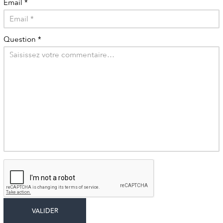
Email
*
Question
*