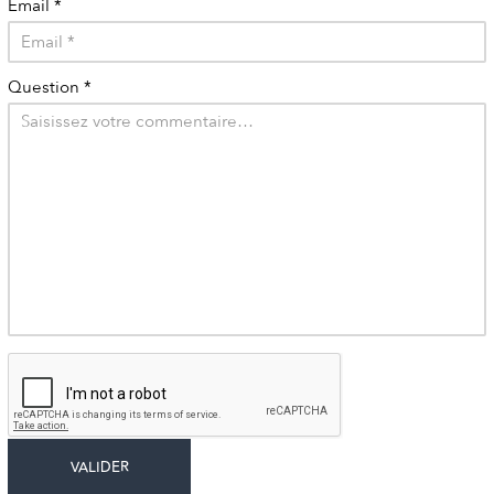
Email
*
Question
*