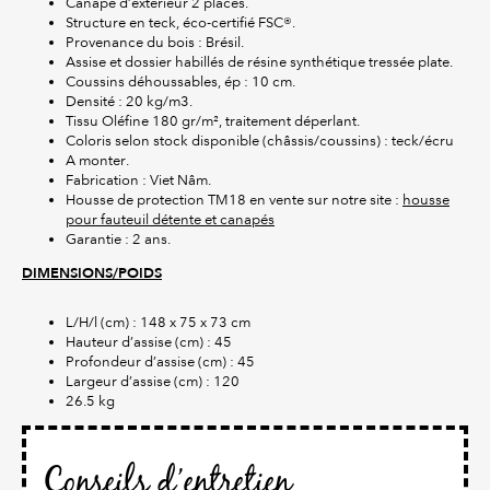
Canapé d’extérieur 2 places.
Structure en teck, éco-certifié FSC®.
Provenance du bois : Brésil.
Assise et dossier habillés de résine synthétique tressée plate.
Coussins déhoussables, ép : 10 cm.
Densité : 20 kg/m3.
Tissu Oléfine 180 gr/m², traitement déperlant.
Coloris selon stock disponible (châssis/coussins) : teck/écru
A monter.
Fabrication : Viet Nâm.
Housse de protection TM18 en vente sur notre site :
housse
pour fauteuil détente et canapés
Garantie : 2 ans.
DIMENSIONS/POIDS
L/H/l (cm) : 148 x 75 x 73 cm
Hauteur d’assise (cm) : 45
Profondeur d’assise (cm) : 45
Largeur d’assise (cm) : 120
26.5 kg
Conseils d’entretien