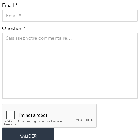
Email
*
Question
*