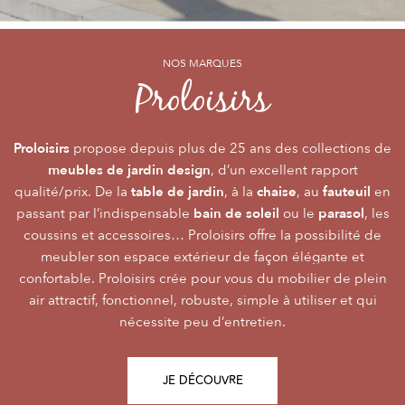
NOS MARQUES
NOS MARQUES
NOS MARQUES
Alizé
Océo
Proloisirs
by PROLOISIRS
by PROLOISIRS
Proloisirs
Océo
Alizé
mobilier Premium
crée du
est LA marque du mobilier de jardin contemporain
propose depuis plus de 25 ans des collections de
, pour vivre l’extérieur avec
meubles de jardin design
accessibilité du prix
raffinement et participer de façon inoubliable aux grandes
dont la conception et l’
, d’un excellent rapport
font qu’elle
table de jardin
chaise
fauteuil
qualité/prix. De la
émotions de la vie. Le mobilier Océo, de par la qualité de
s’adresse au plus grand nombre.
, à la
, au
en
bain de soleil
parasol
passant par l’indispensable
ses différents matériaux et de sa fabrication, se joue des
Le mobilier d’extérieur Alizé apporte un souffle bien
ou le
, les
style
extérieur
frontières d’usage. Voir son
coussins et accessoires… Proloisirs offre la possibilité de
agréable empreint de
, fonctionnalité, facilité
comme une pièce à
Repas
Salon
Détente
d’utilisation, prix, pour des instants
part entière nécessite du style et le soin des détails.
meubler son espace extérieur de façon élégante et
,
,
.
plateaux
confortable. Proloisirs crée pour vous du mobilier de plein
Alizé est créée pour bien vivre dehors, dans la joie, la
L’illustration Océo passe par la qualité des
tables
Trespa® qui équipent en exclusivité de nombreuses
air attractif, fonctionnel, robuste, simple à utiliser et qui
modernité, la simplicité, le plaisir d’être ensemble !
de jardin
nécessite peu d’entretien.
pour un plaisir d’usage durable.
JE DÉCOUVRE
JE DÉCOUVRE
JE DÉCOUVRE