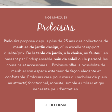
NOS MARQUES
NOS MARQUES
NOS MARQUES
Alizé
Océo
Proloisirs
by PROLOISIRS
by PROLOISIRS
Proloisirs
Océo
Alizé
mobilier Premium
crée du
est LA marque du mobilier de jardin contemporain
propose depuis plus de 25 ans des collections de
, pour vivre l’extérieur avec
meubles de jardin design
accessibilité du prix
raffinement et participer de façon inoubliable aux grandes
dont la conception et l’
, d’un excellent rapport
font qu’elle
table de jardin
chaise
fauteuil
qualité/prix. De la
émotions de la vie. Le mobilier Océo, de par la qualité de
s’adresse au plus grand nombre.
, à la
, au
en
bain de soleil
parasol
passant par l’indispensable
ses différents matériaux et de sa fabrication, se joue des
Le mobilier d’extérieur Alizé apporte un souffle bien
ou le
, les
style
extérieur
frontières d’usage. Voir son
coussins et accessoires… Proloisirs offre la possibilité de
agréable empreint de
, fonctionnalité, facilité
comme une pièce à
Repas
Salon
Détente
d’utilisation, prix, pour des instants
part entière nécessite du style et le soin des détails.
meubler son espace extérieur de façon élégante et
,
,
.
plateaux
confortable. Proloisirs crée pour vous du mobilier de plein
Alizé est créée pour bien vivre dehors, dans la joie, la
L’illustration Océo passe par la qualité des
tables
Trespa® qui équipent en exclusivité de nombreuses
air attractif, fonctionnel, robuste, simple à utiliser et qui
modernité, la simplicité, le plaisir d’être ensemble !
de jardin
nécessite peu d’entretien.
pour un plaisir d’usage durable.
JE DÉCOUVRE
JE DÉCOUVRE
JE DÉCOUVRE