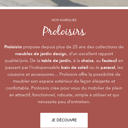
NOS MARQUES
NOS MARQUES
NOS MARQUES
Alizé
Océo
Proloisirs
by PROLOISIRS
by PROLOISIRS
Proloisirs
Océo
Alizé
mobilier Premium
crée du
est LA marque du mobilier de jardin contemporain
propose depuis plus de 25 ans des collections de
, pour vivre l’extérieur avec
meubles de jardin design
accessibilité du prix
raffinement et participer de façon inoubliable aux grandes
dont la conception et l’
, d’un excellent rapport
font qu’elle
table de jardin
chaise
fauteuil
qualité/prix. De la
émotions de la vie. Le mobilier Océo, de par la qualité de
s’adresse au plus grand nombre.
, à la
, au
en
bain de soleil
parasol
passant par l’indispensable
ses différents matériaux et de sa fabrication, se joue des
Le mobilier d’extérieur Alizé apporte un souffle bien
ou le
, les
style
extérieur
frontières d’usage. Voir son
coussins et accessoires… Proloisirs offre la possibilité de
agréable empreint de
, fonctionnalité, facilité
comme une pièce à
Repas
Salon
Détente
d’utilisation, prix, pour des instants
part entière nécessite du style et le soin des détails.
meubler son espace extérieur de façon élégante et
,
,
.
plateaux
confortable. Proloisirs crée pour vous du mobilier de plein
Alizé est créée pour bien vivre dehors, dans la joie, la
L’illustration Océo passe par la qualité des
tables
Trespa® qui équipent en exclusivité de nombreuses
air attractif, fonctionnel, robuste, simple à utiliser et qui
modernité, la simplicité, le plaisir d’être ensemble !
de jardin
nécessite peu d’entretien.
pour un plaisir d’usage durable.
JE DÉCOUVRE
JE DÉCOUVRE
JE DÉCOUVRE