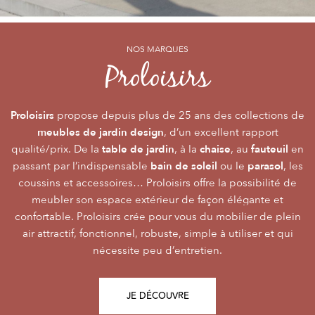
NOS MARQUES
NOS MARQUES
NOS MARQUES
Alizé
Océo
Proloisirs
by PROLOISIRS
by PROLOISIRS
Proloisirs
Océo
Alizé
mobilier Premium
crée du
est LA marque du mobilier de jardin contemporain
propose depuis plus de 25 ans des collections de
, pour vivre l’extérieur avec
meubles de jardin design
accessibilité du prix
raffinement et participer de façon inoubliable aux grandes
dont la conception et l’
, d’un excellent rapport
font qu’elle
table de jardin
chaise
fauteuil
qualité/prix. De la
émotions de la vie. Le mobilier Océo, de par la qualité de
s’adresse au plus grand nombre.
, à la
, au
en
bain de soleil
parasol
passant par l’indispensable
ses différents matériaux et de sa fabrication, se joue des
Le mobilier d’extérieur Alizé apporte un souffle bien
ou le
, les
style
extérieur
frontières d’usage. Voir son
coussins et accessoires… Proloisirs offre la possibilité de
agréable empreint de
, fonctionnalité, facilité
comme une pièce à
Repas
Salon
Détente
d’utilisation, prix, pour des instants
part entière nécessite du style et le soin des détails.
meubler son espace extérieur de façon élégante et
,
,
.
plateaux
confortable. Proloisirs crée pour vous du mobilier de plein
Alizé est créée pour bien vivre dehors, dans la joie, la
L’illustration Océo passe par la qualité des
tables
Trespa® qui équipent en exclusivité de nombreuses
air attractif, fonctionnel, robuste, simple à utiliser et qui
modernité, la simplicité, le plaisir d’être ensemble !
de jardin
nécessite peu d’entretien.
pour un plaisir d’usage durable.
JE DÉCOUVRE
JE DÉCOUVRE
JE DÉCOUVRE