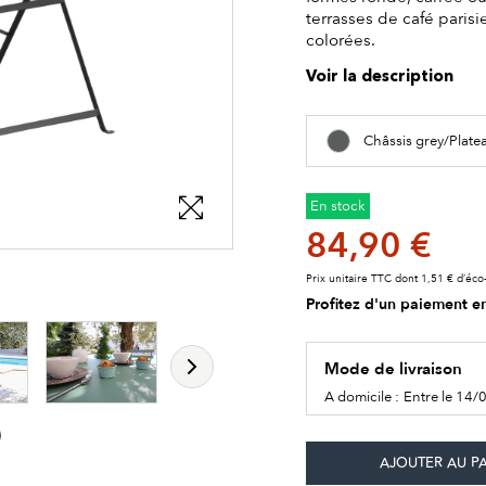
terrasses de café parisi
colorées.
Voir la description
Châssis grey/Plate
En stock
84,90 €
Prix unitaire TTC dont 1,51 € d’éco-
les détails du produit
Profitez d'un paiement en
Mode de livraison
A domicile :
Entre le 14/