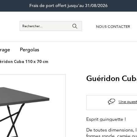
Frais de port offert jusqu'au 31/08/2026
NOUS CONTACTER
rage
Pergolas
ridon Cuba 110 x 70 cm
Guéridon Cub
Une quest
Esprit guinguette !
De toutes dimensions, 
formes ronde, carrée ou