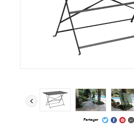
Les zones cliquables
permettent d'afficher 
Partager