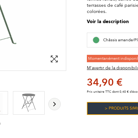
terrasses de café parisi
colorées.
Voir la description
Châssis amande/Pl
Momentanément indisponi
M'avertir de la disponibili
34,90 €
les détails du produit
Prix unitaire TTC dont 0,40 € d’éco-
> PRODUITS SIMI