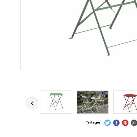
Les zones cliquables
permettent d'afficher 
Partager