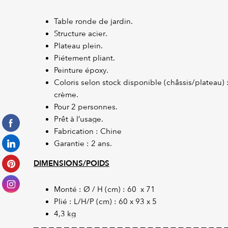
Table ronde de jardin.
Structure acier.
Plateau plein.
Piétement pliant.
Peinture époxy.
Coloris selon stock disponible (châssis/plateau) 
crème.
Pour 2 personnes.
Prêt à l’usage.
Fabrication : Chine
Garantie : 2 ans.
DIMENSIONS/POIDS
Monté : Ø / H (cm) : 60 x 71
Plié : L/H/P (cm) : 60 x 93 x 5
4,3 kg