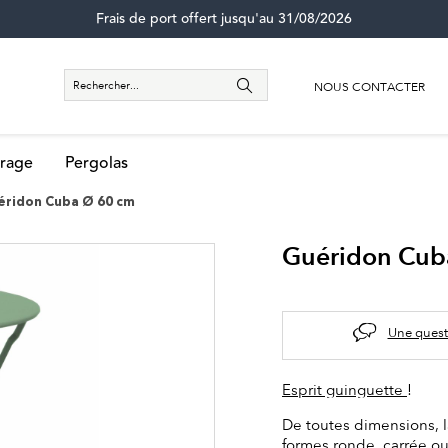
Frais de port offert jusqu'au 31/08/2026
NOUS CONTACTER
rage
Pergolas
éridon Cuba Ø 60 cm
Guéridon Cub
Une quest
Esprit guinguette
!
De toutes dimensions, 
formes ronde, carrée ou