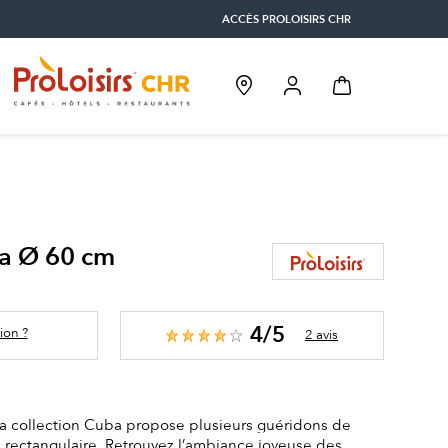
ACCÈS PROLOISIRS CHR
a Ø 60 cm
4/5
ion ?
2 avis
la collection Cuba propose plusieurs guéridons de
 rectangulaire. Retrouvez l’ambiance joyeuse des