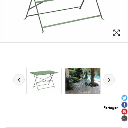
Les zones cliquables
permettent d'afficher les détails du
produit
Partager