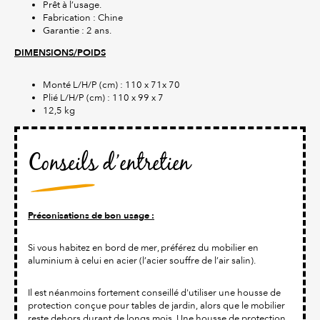
Prêt à l’usage.
Fabrication : Chine
Garantie : 2 ans.
DIMENSIONS/POIDS
Monté L/H/P (cm) : 110 x 71x 70
Plié L/H/P (cm) : 110 x 99 x 7
12,5 kg
Conseils d’entretien
Préconisations de bon usage :
Si vous habitez en bord de mer, préférez du mobilier en
aluminium à celui en acier (l’acier souffre de l’air salin).
Il est néanmoins fortement conseillé d'utiliser une housse de
protection conçue pour tables de jardin, alors que le mobilier
reste dehors durant de longs mois. Une housse de protection