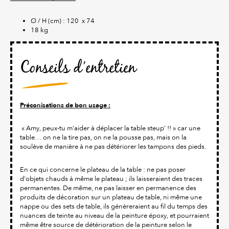
Ø / H (cm) : 120 x 74
18 kg
Conseils d’entretien
Préconisations de bon usage :
« Amy, peux-tu m’aider à déplacer la table steup’ !! » car une
table… on ne la tire pas, on ne la pousse pas, mais on la
soulève de manière à ne pas détériorer les tampons des pieds.
En ce qui concerne le plateau de la table : ne pas poser
d’objets chauds à même le plateau ; ils laisseraient des traces
permanentes. De même, ne pas laisser en permanence des
produits de décoration sur un plateau de table, ni même une
nappe ou des sets de table, ils génèreraient au fil du temps des
nuances de teinte au niveau de la peinture époxy, et pourraient
même être source de détérioration de la peinture selon le