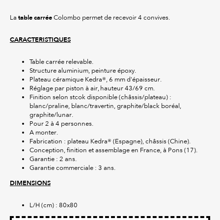
table carrée
La
Colombo permet de recevoir 4 convives.
CARACTERISTIQUES
Table carrée relevable.
Structure aluminium, peinture époxy.
Plateau céramique Kedra®, 6 mm d'épaisseur.
Réglage par piston à air, hauteur 43/69 cm.
Finition selon stcok disponible (châssis/plateau) :
blanc/praline, blanc/travertin, graphite/black boréal,
graphite/lunar.
Pour 2 à 4 personnes.
A monter.
Fabrication : plateau Kedra® (Espagne), châssis (Chine).
Conception, finition et assemblage en France, à Pons (17).
Garantie : 2 ans.
Garantie commerciale : 3 ans.
DIMENSIONS
L/H (cm) : 80x80