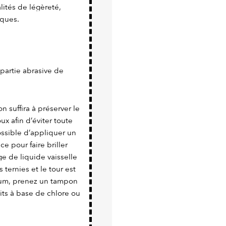
ités de légèreté,
iques.
a partie abrasive de
n suffira à préserver le
x afin d’éviter toute
possible d’appliquer un
e pour faire briller
e de liquide vaisselle
 ternies et le tour est
nium, prenez un tampon
uits à base de chlore ou