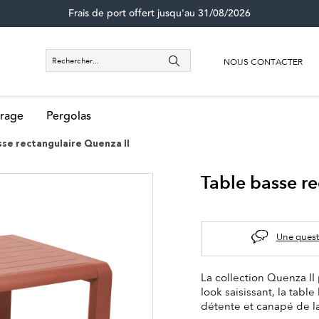
Frais de port offert jusqu'au 31/08/2026
NOUS CONTACTER
rage
Pergolas
sse rectangulaire Quenza II
Table basse re
Une quest
La collection Quenza II
look saisissant, la tabl
détente et canapé de l