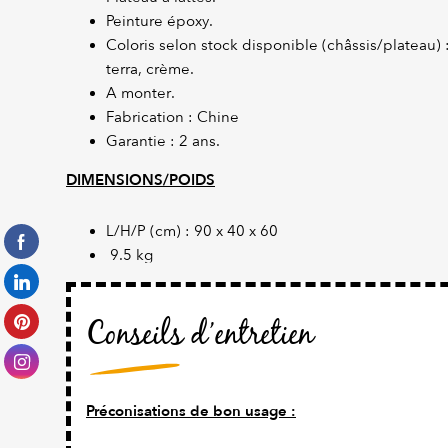
Peinture époxy.
Coloris selon stock disponible (châssis/plateau) 
terra, crème.
A monter.
Fabrication : Chine
Garantie : 2 ans.
DIMENSIONS/POIDS
L/H/P (cm) : 90 x 40 x 60
9.5 kg
Conseils d’entretien
Préconisations de bon usage :