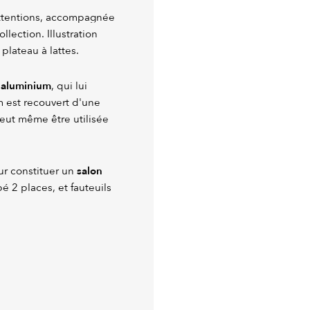
attentions, accompagnée
lection. Illustration
plateau à lattes.
n aluminium
, qui lui
m est recouvert d'une
peut même être utilisée
salon
ur constituer un
é 2 places, et fauteuils