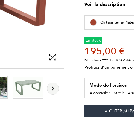
Voir la description
Châssis terra/Plat
En stock
195,00 €
Prix unitaire TTC dont 0,64 € d’éco-
Profitez d'un paiement en
Mode de livraison
A domicile :
Entre le 14/