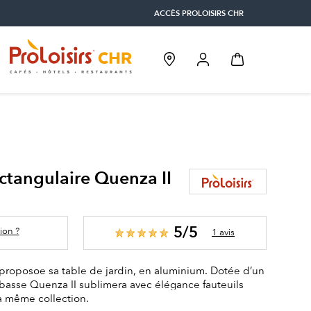
ACCÈS PROLOISIRS CHR
ctangulaire Quenza II
5/5
ion ?
1 avis
 proposoe sa table de jardin, en aluminium. Dotée d’un
e basse Quenza II sublimera avec élégance fauteuils
a même collection.