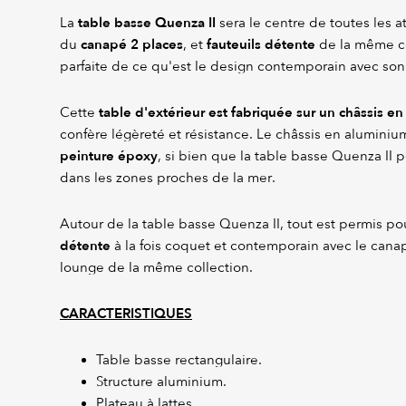
table basse Quenza II
La
sera le centre de toutes les 
canapé 2 places
fauteuils détente
du
, et
de la même col
parfaite de ce qu'est le design contemporain avec son 
table d'extérieur est fabriquée sur un châssis e
Cette
confère légèreté et résistance. Le châssis en aluminiu
peinture époxy
, si bien que la table basse Quenza II 
dans les zones proches de la mer.
Autour de la table basse Quenza II, tout est permis po
détente
à la fois coquet et contemporain avec le canap
lounge de la même collection.
CARACTERISTIQUES
Table basse rectangulaire.
Structure aluminium.
Plateau à lattes.