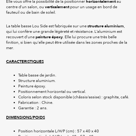
horizontalement
Elle vous offre la possibilité de la positionner
au
verticalement
centre d’un salon, ou
pour un usage en bord de
fauteuil ou de bain de soleil.
structure aluminium
La table basse Lou Side est fabriquée sur une
,
qui lui confère une grande légèreté et résistance. L’aluminium est
peinture époxy
recouvert d’une
. Elle lui procure une très belle
finition, si bien qu’elle peut être utilisée dans les zones proches de la
mer.
CARACTERISTIQUES
Table basse de jardin.
Structure aluminium.
Peinture époxy.
Positionnement horizontal ou vertical.
Coloris selon stock disponible (châssis/assise) : graphite, café.
Fabrication : Chine.
Garantie : 2 ans.
DIMENSIONS/POIDS
Position horizontale L/H/P (cm) : 57 x 40 x 40