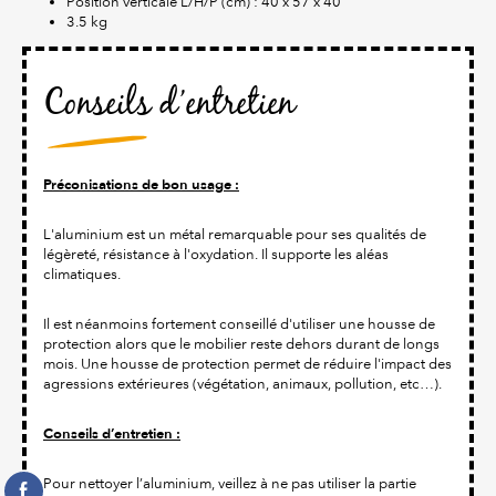
Position verticale L/H/P (cm) : 40 x 57 x 40
3.5 kg
Conseils d’entretien
Préconisations de bon usage :
L'aluminium est un métal remarquable pour ses qualités de
légèreté, résistance à l'oxydation. Il supporte les aléas
climatiques.
Il est néanmoins fortement conseillé d'utiliser une housse de
protection alors que le mobilier reste dehors durant de longs
mois. Une housse de protection permet de réduire l'impact des
agressions extérieures (végétation, animaux, pollution, etc…).
Conseils d’entretien :
Pour nettoyer l’aluminium, veillez à ne pas utiliser la partie