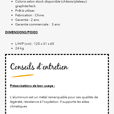
Coloris selon stock disponible (châssis/plateau) :
graphite/teck.
Prêt à utiliser.
Fabrication : Chine.
Garantie : 2 ans.
Garantie commerciale : 3 ans.
DIMENSIONS/POIDS
L/H/P (cm) : 125 x 31 x 65
24 kg
Conseils d’entretien
Préconisations de bon usage :
L'aluminium est un métal remarquable pour ses qualités de
légèreté, résistance à l'oxydation. Il supporte les aléas
climatiques.