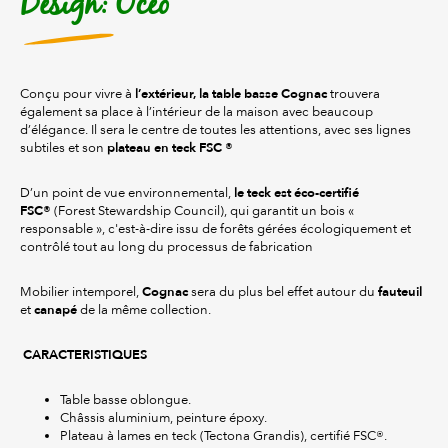
Design: Océo
l’extérieur, la table basse Cognac
Conçu pour vivre à
trouvera
également sa place à l’intérieur de la maison avec beaucoup
d’élégance. Il sera le centre de toutes les attentions, avec ses lignes
plateau en teck FSC ®
subtiles et son
le teck est éco-certifié
D’un point de vue environnemental,
FSC®
(Forest Stewardship Council), qui garantit un bois «
responsable », c'est-à-dire issu de forêts gérées écologiquement et
contrôlé tout au long du processus de fabrication
Cognac
fauteuil
Mobilier intemporel,
sera du plus bel effet autour du
canapé
et
de la même collection.
CARACTERISTIQUES
Table basse oblongue.
Châssis aluminium, peinture époxy.
Plateau à lames en teck (Tectona Grandis), certifié FSC®.