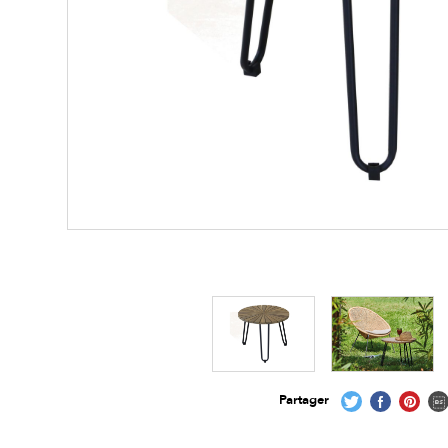
Les zones cliquables
permettent d'afficher 
Partager