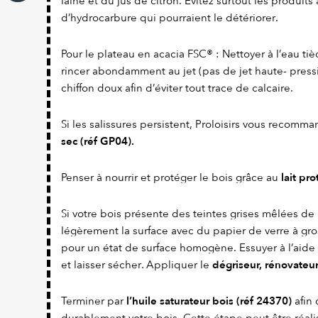
laine et du jus de citron. Évitez surtout les produit
d’hydrocarbure qui pourraient le détériorer.
Pour le plateau en acacia FSC® : Nettoyer à l’eau ti
rincer abondamment au jet (pas de jet haute- press
chiffon doux afin d’éviter tout trace de calcaire.
Si les salissures persistent, Proloisirs vous recom
sec (réf GP04).
lait pr
Penser à nourrir et protéger le bois grâce au
Si votre bois présente des teintes grises mêlées de
légèrement la surface avec du papier de verre à gros
pour un état de surface homogène. Essuyer à l’ai
dégriseur, rénovateur
et laisser sécher. Appliquer le
l’huile saturateur bois (réf 24370)
Terminer par
afin 