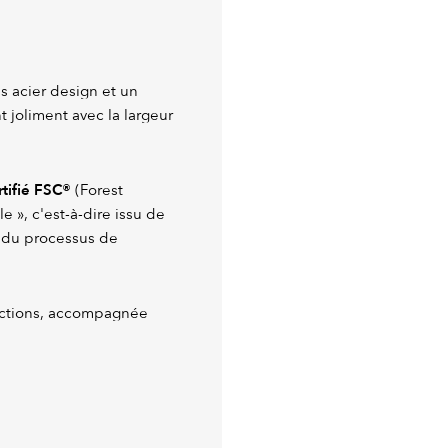
s acier design et un
ent joliment avec la largeur
rtifié FSC®
(Forest
e », c'est-à-dire issu de
g du processus de
ractions, accompagnée