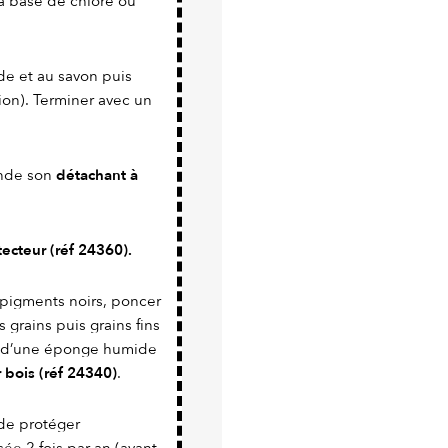
s à base de chlore ou
ède et au savon puis
ion). Terminer avec un
détachant à
mande son
otecteur (réf 24360).
 pigments noirs, poncer
 grains puis grains fins
de d’une éponge humide
 bois (réf 24340)
.
de protéger