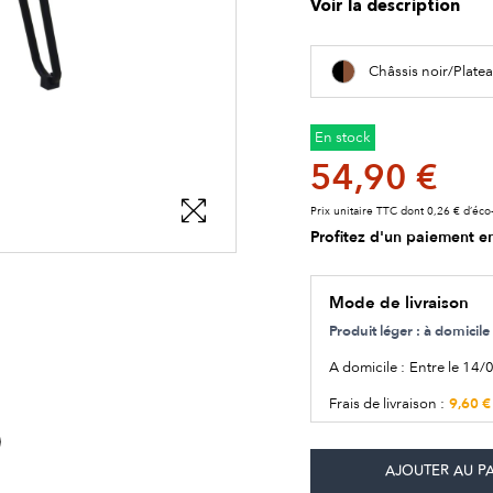
Voir la description
Châssis noir/Plate
En stock
54,90 €
Prix unitaire TTC dont 0,26 € d’éco-
Profitez d'un paiement en
les détails du produit
Mode de livraison
Produit léger : à domici
A domicile :
Entre le 14/
9,60 €
Frais de livraison :