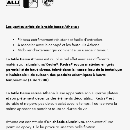
Les particularités de la table basse Athena :
Plateau extrêmement résistant et facile d’entretien.
A associer avec le canapé et les fauteuils Athena.
Mobilier d’extérieur qui convient à un usage intérieur.
table basse
La
Athena est du plus bel effet avec ses différents
aluminium/Kedra®
Kedra® est un matériau en grès
matériaux :
.
porcelainé de haut niveau, teinté dans la masse, issu de la technique
« inaltérable » de cuisson des produits céramiques à haute
température (+ de 1200).
table basse carrée
La
Athena laisse apparaître son superbe plateau,
et son piétement devenus des éléments décoratifs… Kedra® est
durable et ne perd pas de son aclat avec le temps. Il conservera la
même apparence pendant toute sa durée de vie.
châssis aluminium,
Athena est constituée d’un
recouvert d’une
peinture époxy. Elle lui procure une très belle finition.