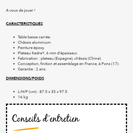
A vous de jouer !
CARACTERISTIQUES
Table basse carrée.
Châssis aluminium.
Peinture époxy.
Plateau Kedra®, 6 mm d’épaisseur.
Fabrication : plateau (Espagne), châssis (Chine).
Conception, finition et assemblage en France, à Pons (17).
Garantie : 2 ans.
DIMENSIONS/POIDS
L/H/P (cm) : 87.5 x 35 x 97.5
16 kg
Conseils d’entretien