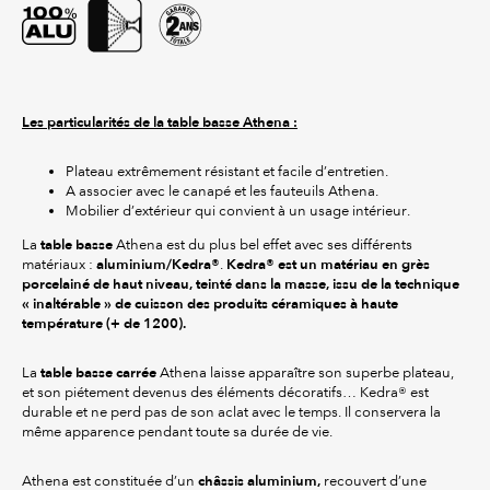
Les particularités de la table basse Athena :
Plateau extrêmement résistant et facile d’entretien.
A associer avec le canapé et les fauteuils Athena.
Mobilier d’extérieur qui convient à un usage intérieur.
table basse
La
Athena est du plus bel effet avec ses différents
aluminium/Kedra®
Kedra® est un matériau en grès
matériaux :
.
porcelainé de haut niveau, teinté dans la masse, issu de la technique
« inaltérable » de cuisson des produits céramiques à haute
température (+ de 1200).
table basse carrée
La
Athena laisse apparaître son superbe plateau,
et son piétement devenus des éléments décoratifs… Kedra® est
durable et ne perd pas de son aclat avec le temps. Il conservera la
même apparence pendant toute sa durée de vie.
châssis aluminium,
Athena est constituée d’un
recouvert d’une