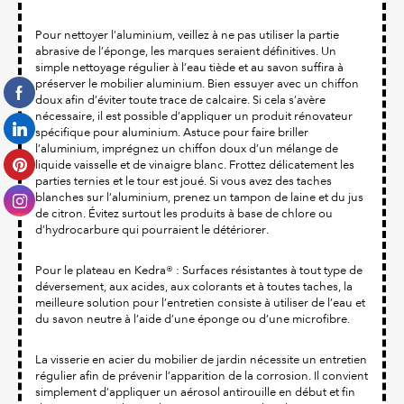
Pour nettoyer l’aluminium, veillez à ne pas utiliser la partie
abrasive de l’éponge, les marques seraient définitives. Un
simple nettoyage régulier à l’eau tiède et au savon suffira à
préserver le mobilier aluminium. Bien essuyer avec un chiffon
doux afin d’éviter toute trace de calcaire. Si cela s’avère
nécessaire, il est possible d’appliquer un produit rénovateur
spécifique pour aluminium. Astuce pour faire briller
l’aluminium, imprégnez un chiffon doux d’un mélange de
liquide vaisselle et de vinaigre blanc. Frottez délicatement les
parties ternies et le tour est joué. Si vous avez des taches
blanches sur l’aluminium, prenez un tampon de laine et du jus
de citron. Évitez surtout les produits à base de chlore ou
d’hydrocarbure qui pourraient le détériorer.
Pour le plateau en Kedra® : Surfaces résistantes à tout type de
déversement, aux acides, aux colorants et à toutes taches, la
meilleure solution pour l’entretien consiste à utiliser de l’eau et
du savon neutre à l’aide d’une éponge ou d’une microfibre.
La visserie en acier du mobilier de jardin nécessite un entretien
régulier afin de prévenir l’apparition de la corrosion. Il convient
simplement d’appliquer un aérosol antirouille en début et fin