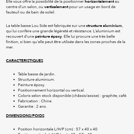
horizontalement
Elle vous offre la possibilité de la positionner
au
verticalement
centre d’un salon, ou
pour un usage en bord de
fauteuil ou de bain de soleil.
structure aluminium
La table basse Lou Side est fabriquée sur une
,
qui lui confère une grande légèreté et résistance. L’aluminium est
peinture époxy
recouvert d’une
. Elle lui procure une très belle
finition, si bien qu’elle peut être utilisée dans les zones proches de la
mer.
CARACTERISTIQUES
Table basse de jardin.
Structure aluminium.
Peinture époxy.
Positionnement horizontal ou vertical.
Coloris selon stock disponible (châssis/assise) : graphite, café.
Fabrication : Chine.
Garantie : 2 ans.
DIMENSIONS/POIDS
Position horizontale L/H/P (cm) : 57 x 40 x 40