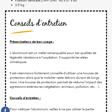
Position verticale L/H/P (cm) : 40 x 57 x 40
3.5 kg
Conseils d’entretien
Préconisations de bon usage :
L'aluminium est un métal remarquable pour ses qualités de
légèreté, résistance à l'oxydation. Il supporte les aléas
climatiques.
Il est néanmoins fortement conseillé d'utiliser une housse de
protection alors que le mobilier reste dehors durant de longs
mois. Une housse de protection permet de réduire l'impact des
agressions extérieures (végétation, animaux, pollution, etc…).
Conseils d’entretien :
Pour nettoyer l’aluminium, veillez à ne pas utiliser la partie