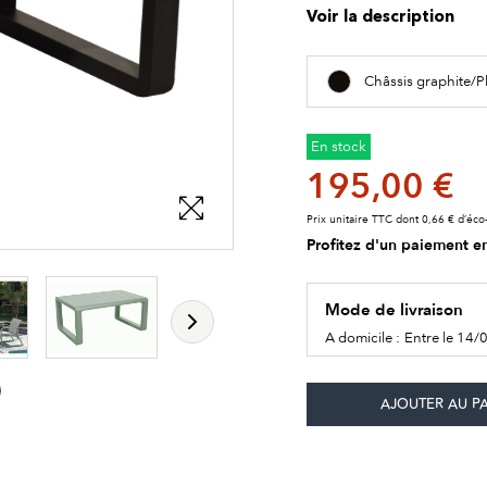
Voir la description
Châssis graphite/P
En stock
195,00 €
Prix unitaire TTC dont 0,66 € d’éco-
Profitez d'un paiement en
Mode de livraison
A domicile :
Entre le 14/