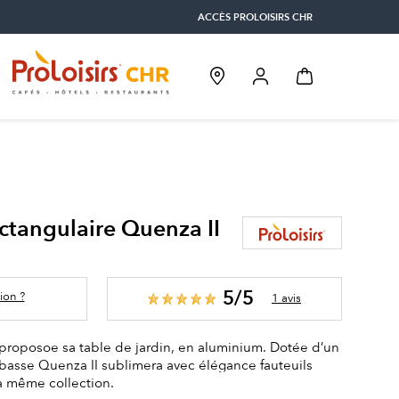
ACCÈS PROLOISIRS CHR
ctangulaire Quenza II
5/5
ion ?
1 avis
 proposoe sa table de jardin, en aluminium. Dotée d’un
e basse Quenza II sublimera avec élégance fauteuils
a même collection.