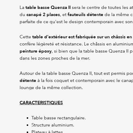
table basse Quenza II
La
sera le centre de toutes les 
canapé 2 places
fauteuils détente
du
, et
de la même col
parfaite de ce qu'est le design contemporain avec son 
table d'extérieur est fabriquée sur un châssis e
Cette
confère légèreté et résistance. Le châssis en aluminiu
peinture époxy
, si bien que la table basse Quenza II 
dans les zones proches de la mer.
Autour de la table basse Quenza II, tout est permis po
détente
à la fois coquet et contemporain avec le canap
lounge de la même collection.
CARACTERISTIQUES
Table basse rectangulaire.
Structure aluminium.
Plateau à lattes.