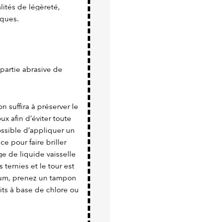
ités de légèreté,
iques.
a partie abrasive de
n suffira à préserver le
x afin d’éviter toute
possible d’appliquer un
e pour faire briller
e de liquide vaisselle
 ternies et le tour est
nium, prenez un tampon
uits à base de chlore ou