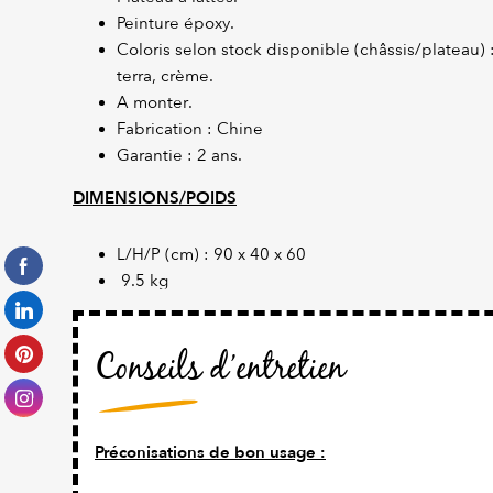
Peinture époxy.
Coloris selon stock disponible (châssis/plateau) 
terra, crème.
A monter.
Fabrication : Chine
Garantie : 2 ans.
DIMENSIONS/POIDS
L/H/P (cm) : 90 x 40 x 60
9.5 kg
Conseils d’entretien
Préconisations de bon usage :