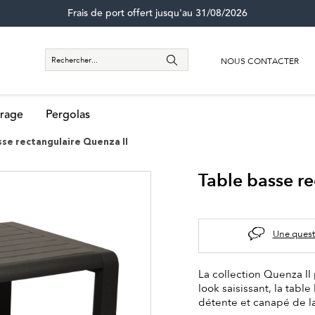
Frais de port offert jusqu'au 31/08/2026
NOUS CONTACTER
rage
Pergolas
sse rectangulaire Quenza II
Table basse re
Une quest
La collection Quenza II
look saisissant, la tabl
détente et canapé de l