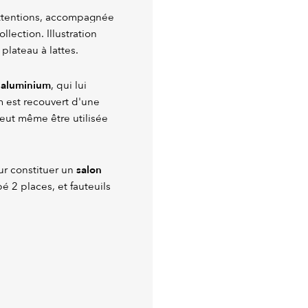
attentions, accompagnée
lection. Illustration
plateau à lattes.
n aluminium
, qui lui
m est recouvert d'une
peut même être utilisée
salon
ur constituer un
é 2 places, et fauteuils