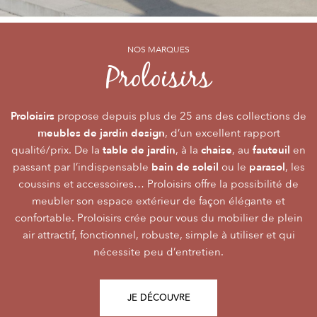
NOS MARQUES
NOS MARQUES
NOS MARQUES
Alizé
Océo
Proloisirs
by PROLOISIRS
by PROLOISIRS
Proloisirs
Océo
Alizé
mobilier Premium
crée du
est LA marque du mobilier de jardin contemporain
propose depuis plus de 25 ans des collections de
, pour vivre l’extérieur avec
meubles de jardin design
accessibilité du prix
raffinement et participer de façon inoubliable aux grandes
dont la conception et l’
, d’un excellent rapport
font qu’elle
table de jardin
chaise
fauteuil
qualité/prix. De la
émotions de la vie. Le mobilier Océo, de par la qualité de
s’adresse au plus grand nombre.
, à la
, au
en
bain de soleil
parasol
passant par l’indispensable
ses différents matériaux et de sa fabrication, se joue des
Le mobilier d’extérieur Alizé apporte un souffle bien
ou le
, les
style
extérieur
frontières d’usage. Voir son
coussins et accessoires… Proloisirs offre la possibilité de
agréable empreint de
, fonctionnalité, facilité
comme une pièce à
Repas
Salon
Détente
d’utilisation, prix, pour des instants
part entière nécessite du style et le soin des détails.
meubler son espace extérieur de façon élégante et
,
,
.
plateaux
confortable. Proloisirs crée pour vous du mobilier de plein
Alizé est créée pour bien vivre dehors, dans la joie, la
L’illustration Océo passe par la qualité des
tables
Trespa® qui équipent en exclusivité de nombreuses
air attractif, fonctionnel, robuste, simple à utiliser et qui
modernité, la simplicité, le plaisir d’être ensemble !
de jardin
nécessite peu d’entretien.
pour un plaisir d’usage durable.
JE DÉCOUVRE
JE DÉCOUVRE
JE DÉCOUVRE