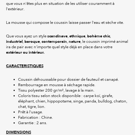
que vous n'êtes plus en situation de les utiliser couramment à
l'extérieur.
La mousse qui compose le coussin laisse passer l'eau et sèche vite.
scandinave
ethnique
bohème chic
Que vous ayez un style
,
,
,
industriel
baroque
contemporain
nature
,
,
,
, le coussin imprimé animal
ira de pair avec n'importe quel style déjà en place dans votre
extérieur ou intérieur.
CARACTERISTIQUES
Coussin déhoussable pour dossier de fauteuil et canapé.
Rembourrage en mousse à séchage rapide.
Tissu polyester 200 gr/m², lavage à la main.
Coloris tissu selon stock disponible : carpe koï, girafe,
éléphant, chien, hippopotame, singe, panda, bulldog, chaton,
chat, tigre, lion.
Prêt à l’usage.
Fabrication : Chine.
Garantie : 2 ans.
DIMENSIONS