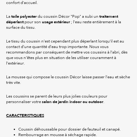
confort d’accueil.
toile polyester
traitement
La
du coussin Décor "Pop" a subi un
déperlant
usage extérieur
pour son
; l’eau reste entièrement à la
surface du tissu.
Le tissu du coussin n’est cependant plus déperlant lorsqu’il est au
contact d’une quantité d’eau trop importante. Nous vous
recommandons par conséquent de mettre vos coussins à l’abri, dès
que vous n’êtes plus en situation de les utiliser couramment à
l’extérieur.
La mousse qui compose le coussin Décor laisse passer l’eau et sèche
très vite.
Les coussins se parent de leurs plus jolies couleurs pour
salon de jardin indoor ou outdoor
personnaliser votre
.
CARACTERISTIQUES
Coussin déhoussable pour dossier de fauteuil et canapé.
Rembourrage en mousse à séchage rapide.