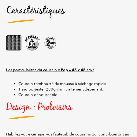
Caractéristiques
Les particularités du coussin « Pop » 45 x 45 cm :
Coussin rembourré de mousse à séchage rapide.
Tissu polyester 280gr/m², traitement déperlant.
Coussin déhoussable.
Design : Proloisirs
canapé
fauteuils
Habillez votre
, vos
de coussins qui contribueront au