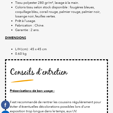
Tissu polyester 280 gr/m², lavage à la main.
Coloris tissu selon stock disponible : fougères bleues,
coquillage bleu, corail rouge, palmier rouge, palmier noir,
losange noir, feuilles vertes.
Prêt à l’usage.
Fabrication : Chine.
Garantie : 2 ans.
DIMENSIONS
L/H (cm) : 45 x 45 cm
0.60 kg
Conseils d’entretien
Préconisations de bon usage :
Il est recommandé de rentrer les coussins régulièrement pour
éviter d’éventuelles décolorations possibles lors d’une
exposition trop longue dans le temps, aux UV.