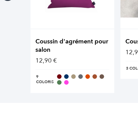
Coussin d'agrément pour
Cous
salon
12,9
12,90 €
3 COL
9
COLORIS