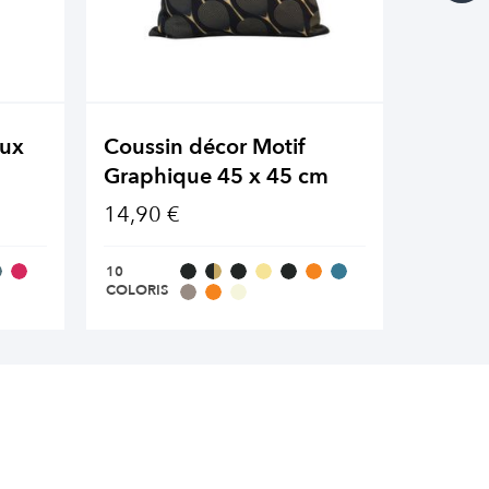
aux
Coussin décor Motif
Coussi
Graphique 45 x 45 cm
Imprim
14,90 €
14,90 
10
5 COLOR
COLORIS