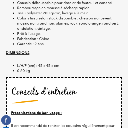
Coussin déhoussable pour dossier de fauteuil et canapé.
Rembourrage en mousse à séchage rapide.
Tissu polyester 280 gr/m², lavage à la main.
Coloris tissu selon stock disponible : chevron noir, event,
mosaïc noir, rond noir, plumes, rock, rond orange, rond vert,
ondulation, vintage.
Prêt à l’usage.
Fabrication : Chine.
Garantie : 2 ans.
DIMENSIONS
L/H/P (cm) : 45 x 45 x cm
0.60 kg
Conseils d’entretien
Préconisations de bon usage :
Il est recommandé de rentrer les coussins régulièrement pour