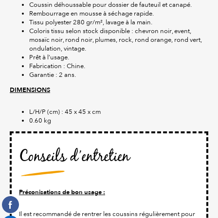
Coussin déhoussable pour dossier de fauteuil et canapé.
Rembourrage en mousse à séchage rapide.
Tissu polyester 280 gr/m², lavage à la main.
Coloris tissu selon stock disponible : chevron noir, event,
mosaïc noir, rond noir, plumes, rock, rond orange, rond vert,
ondulation, vintage.
Prêt à l’usage.
Fabrication : Chine.
Garantie : 2 ans.
DIMENSIONS
L/H/P (cm) : 45 x 45 x cm
0.60 kg
Conseils d’entretien
Préconisations de bon usage :
Il est recommandé de rentrer les coussins régulièrement pour