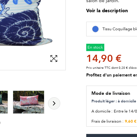
salon de jardin.
Voir la description
Tissu Coquillage b
En stock
14,90 €
Prix unitaire TTC dont 0,20 € d’éco-
Profitez d'un paiement en
les détails du produit
les détails du produit
les détails du produit
les détails du produit
Mode de livraison
Produit léger : à domici
A domicile :
Entre le 14/
9,60 €
Frais de livraison :