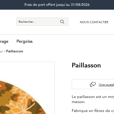
Frais de port offert jusqu'au 31/08/2026
NOUS CONTACTER
rage
Pergolas
eur
Paillasson
Paillasson
Une quest
Le paillasson est un mo
maison.
Fabriqué en fibres de co