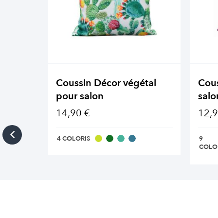
Coussin Décor végétal
Cou
pour salon
salo
14,90 €
12,9
4 COLORIS
9
COLO