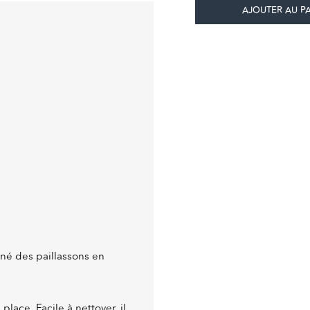
né des paillassons en
place. Facile à nettoyer, il