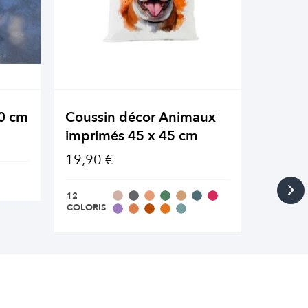
40 cm
Coussin décor Animaux
Coussi
imprimés 45 x 45 cm
Graph
19,90 €
14,90 
12
10
COLORIS
COLORIS