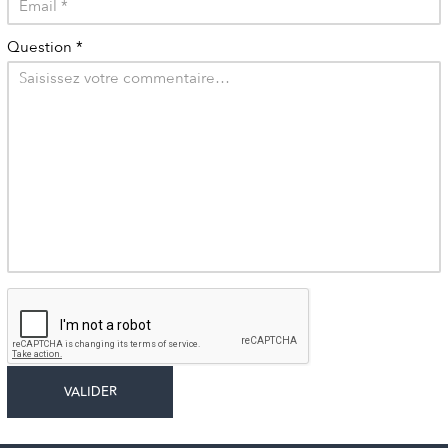
Question
*