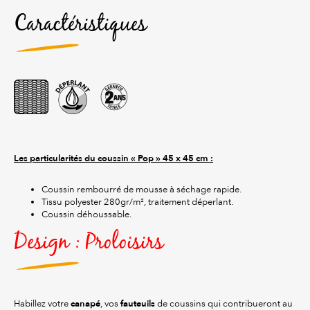
Caractéristiques
Les particularités du coussin « Pop » 45 x 45 cm :
Coussin rembourré de mousse à séchage rapide.
Tissu polyester 280gr/m², traitement déperlant.
Coussin déhoussable.
Design : Proloisirs
canapé
fauteuils
Habillez votre
, vos
de coussins qui contribueront au