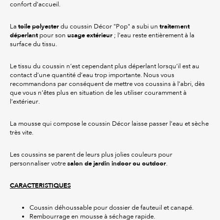
confort d’accueil.
toile polyester
traitement
La
du coussin Décor "Pop" a subi un
déperlant
usage extérieur
pour son
; l’eau reste entièrement à la
surface du tissu.
Le tissu du coussin n’est cependant plus déperlant lorsqu’il est au
contact d’une quantité d’eau trop importante. Nous vous
recommandons par conséquent de mettre vos coussins à l’abri, dès
que vous n’êtes plus en situation de les utiliser couramment à
l’extérieur.
La mousse qui compose le coussin Décor laisse passer l’eau et sèche
très vite.
Les coussins se parent de leurs plus jolies couleurs pour
salon de jardin indoor ou outdoor
personnaliser votre
.
CARACTERISTIQUES
Coussin déhoussable pour dossier de fauteuil et canapé.
Rembourrage en mousse à séchage rapide.