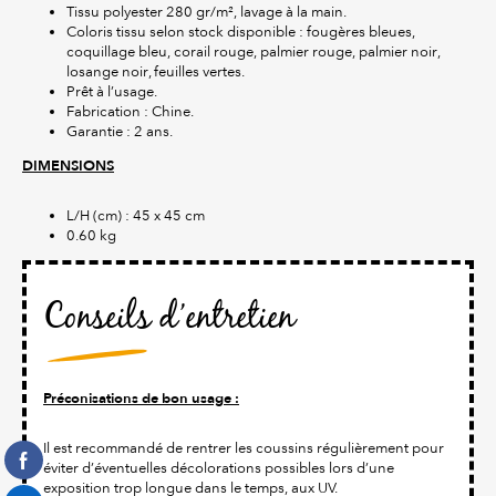
Tissu polyester 280 gr/m², lavage à la main.
Coloris tissu selon stock disponible : fougères bleues,
coquillage bleu, corail rouge, palmier rouge, palmier noir,
losange noir, feuilles vertes.
Prêt à l’usage.
Fabrication : Chine.
Garantie : 2 ans.
DIMENSIONS
L/H (cm) : 45 x 45 cm
0.60 kg
Conseils d’entretien
Préconisations de bon usage :
Il est recommandé de rentrer les coussins régulièrement pour
éviter d’éventuelles décolorations possibles lors d’une
exposition trop longue dans le temps, aux UV.