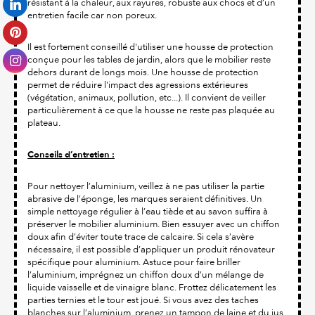
résistant à la chaleur, aux rayures, robuste aux chocs et d’un
entretien facile car non poreux.
Il est fortement conseillé d'utiliser une housse de protection
conçue pour les tables de jardin, alors que le mobilier reste
dehors durant de longs mois. Une housse de protection
permet de réduire l'impact des agressions extérieures
(végétation, animaux, pollution, etc...). Il convient de veiller
particulièrement à ce que la housse ne reste pas plaquée au
plateau.
Conseils d’entretien :
Pour nettoyer l’aluminium, veillez à ne pas utiliser la partie
abrasive de l’éponge, les marques seraient définitives. Un
simple nettoyage régulier à l’eau tiède et au savon suffira à
préserver le mobilier aluminium. Bien essuyer avec un chiffon
doux afin d’éviter toute trace de calcaire. Si cela s’avère
nécessaire, il est possible d’appliquer un produit rénovateur
spécifique pour aluminium. Astuce pour faire briller
l’aluminium, imprégnez un chiffon doux d’un mélange de
liquide vaisselle et de vinaigre blanc. Frottez délicatement les
parties ternies et le tour est joué. Si vous avez des taches
blanches sur l’aluminium, prenez un tampon de laine et du jus