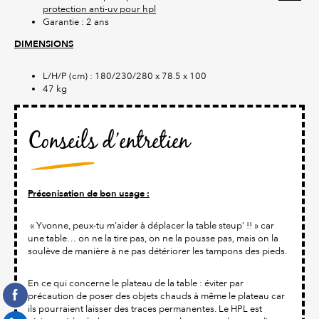
protection anti-uv pour hpl
Garantie : 2 ans
DIMENSIONS
L/H/P (cm) : 180/230/280 x 78.5 x 100
47 kg
Conseils d’entretien
Préconisation de bon usage :
« Yvonne, peux-tu m’aider à déplacer la table steup’ !! » car
une table… on ne la tire pas, on ne la pousse pas, mais on la
soulève de manière à ne pas détériorer les tampons des pieds.
En ce qui concerne le plateau de la table : éviter par
précaution de poser des objets chauds à même le plateau car
ils pourraient laisser des traces permanentes. Le HPL est