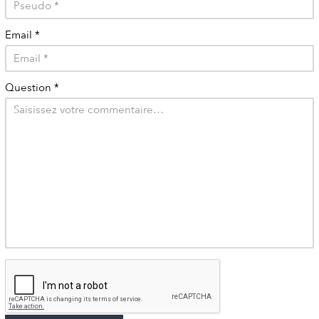
Email
*
Question
*