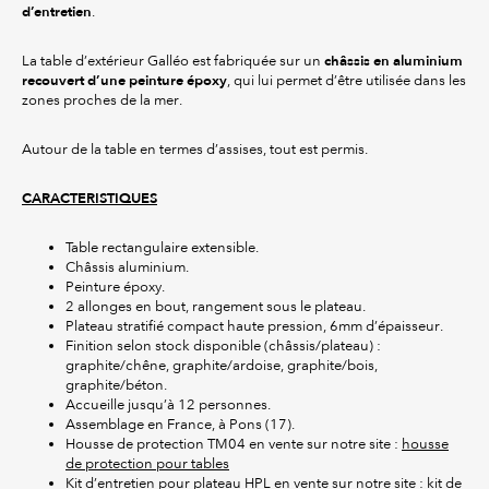
d’entretien
.
châssis en aluminium
La table d’extérieur Galléo est fabriquée sur un
recouvert d’une peinture époxy
, qui lui permet d’être utilisée dans les
zones proches de la mer.
Autour de la table en termes d’assises, tout est permis.
CARACTERISTIQUES
Table rectangulaire extensible.
Châssis aluminium.
Peinture époxy.
2 allonges en bout, rangement sous le plateau.
Plateau stratifié compact haute pression, 6mm d’épaisseur.
Finition selon stock disponible (châssis/plateau) :
graphite/chêne, graphite/ardoise, graphite/bois,
graphite/béton.
Accueille jusqu’à 12 personnes.
Assemblage en France, à Pons (17).
Housse de protection TM04 en vente sur notre site :
housse
de protection pour tables
Kit d’entretien pour plateau HPL en vente sur notre site :
kit de