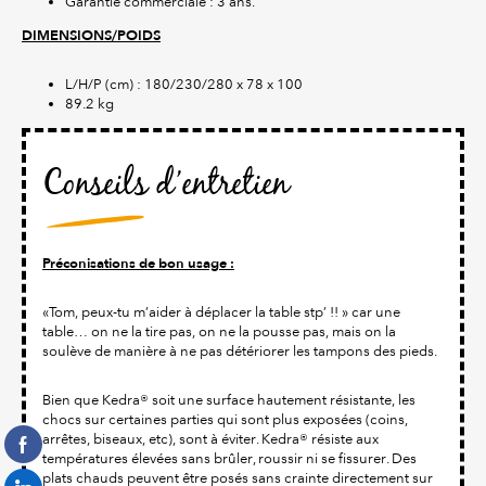
Garantie commerciale : 3 ans.
DIMENSIONS/POIDS
L/H/P (cm) : 180/230/280 x 78 x 100
89.2 kg
Conseils d’entretien
Préconisations de bon usage :
«Tom, peux-tu m’aider à déplacer la table stp’ !! » car une
table… on ne la tire pas, on ne la pousse pas, mais on la
soulève de manière à ne pas détériorer les tampons des pieds.
Bien que Kedra® soit une surface hautement résistante, les
chocs sur certaines parties qui sont plus exposées (coins,
arrêtes, biseaux, etc), sont à éviter. Kedra® résiste aux
températures élevées sans brûler, roussir ni se fissurer. Des
plats chauds peuvent être posés sans crainte directement sur