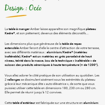
Design : Océo
table à manger
plateau
La
Amber laisse apparaître son magnifique
Kedra®
, et son piétement, devenus des éléments décoratifs....
table de repas
Les dimensions plus que généreuse de la
extensible
Amber feront d’elle le centre d’attraction de votre terrasse,
aluminium/Kedra® (matériau
avec ses différents matériaux :
inaltérable). Kedra® est un matériau en grès porcelainé de haut
niveau, teinté dans la masse, issu de la technique « inaltérable » de
cuisson des produits céramiques à haute température (+ de 1200°).
Vous allez adorer le côté pratique de son utilisation au quotidien. Les
rallonges
2
se dissimulent aisément sous les extrémités du plateau
grâce à leur mécanique dite « auto-élévatrice », de sorte que vous
puissiez utiliser cette table en dimensions 180, 230 cm ou 280 cm.
Elle permet de réunir jusqu’à 12 convives.
table d’extérieur
aluminium
Cette
est fabriquée sur une structure en