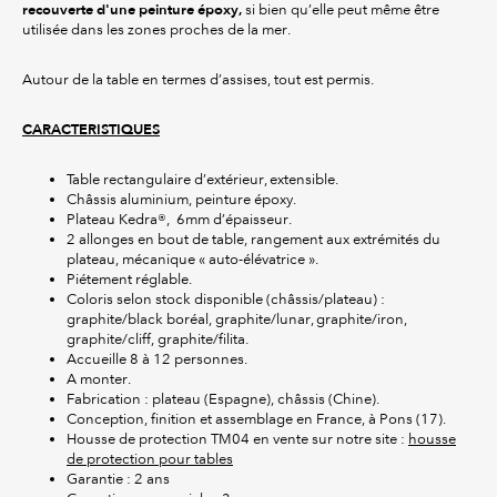
recouverte d'une peinture époxy,
si bien qu’elle peut même être
utilisée dans les zones proches de la mer.
Autour de la table en termes d’assises, tout est permis.
CARACTERISTIQUES
Table rectangulaire d’extérieur, extensible.
Châssis aluminium, peinture époxy.
Plateau Kedra®, 6mm d’épaisseur.
2 allonges en bout de table, rangement aux extrémités du
plateau, mécanique « auto-élévatrice ».
Piétement réglable.
Coloris selon stock disponible (châssis/plateau) :
graphite/black boréal, graphite/lunar, graphite/iron,
graphite/cliff, graphite/filita.
Accueille 8 à 12 personnes.
A monter.
Fabrication : plateau (Espagne), châssis (Chine).
Conception, finition et assemblage en France, à Pons (17).
Housse de protection TM04 en vente sur notre site :
housse
de protection pour tables
Garantie : 2 ans