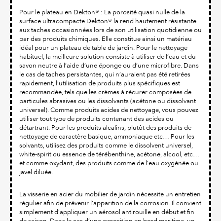
Pour le plateau en Dekton® : La porosité quasi nulle de la
surface ultracompacte Dekton® la rend hautement résistante
aux taches occasionnées lors de son utilisation quotidienne ou
par des produits chimiques. Elle constitue ainsi un matériau
idéal pour un plateau de table de jardin. Pour le nettoyage
habituel, la meilleure solution consiste à utiliser de l’eau et du
savon neutre à l’aide d’une éponge ou d’une microfibre. Dans
le cas de taches persistantes, qui n’auraient pas été retirées
rapidement, l’utilisation de produits plus spécifiques est
recommandée, tels que les crèmes à récurer composées de
particules abrasives ou les dissolvants (acétone ou dissolvant
universel). Comme produits acides de nettoyage, vous pouvez
utiliser tout type de produits contenant des acides ou
détartrant. Pour les produits alcalins, plutôt des produits de
nettoyage de caractère basique, ammoniaque etc… Pour les
solvants, utilisez des produits comme le dissolvent universel,
white-spirit ou essence de térébenthine, acétone, alcool, etc…
et comme oxydant, des produits comme de l’eau oxygénée ou
javel diluée.
La visserie en acier du mobilier de jardin nécessite un entretien
régulier afin de prévenir l’apparition de la corrosion. Il convient
simplement d’appliquer un aérosol antirouille en début et fin
de saison. Dans le cas d’une exposition en bord maritime, un