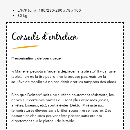
L/H/P (cm) : 180/230/280 x 78 x 100
60 kg
Conseils d’entretien
Préconisations de bon usage :
« Marielle, peux-tu m’aider à déplacer la table stp’ !! » car une
table… on ne la tire pas, on ne la pousse pas, mais on la
soulève de manière à ne pas détériorer les tampons des pieds.
Bien que Dekton® soit une surface hautement résistante, les
chocs sur certaines parties qui sont plus exposées (coins,
arrêtes, biseaux, etc), sont à éviter. Dekton® résiste aux
températures élevées sans brûler, roussir ni se fissurer. Des
casseroles chaudes peuvent être posées sans crainte
directement sur le plateau de la table.