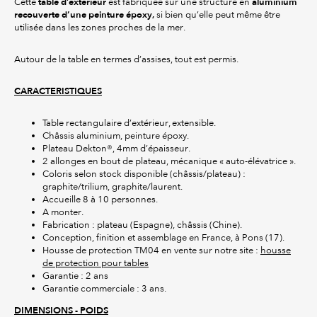
table d’extérieur
aluminium
Cette
est fabriquée sur une structure en
recouverte d’une peinture époxy,
si bien qu’elle peut même être
utilisée dans les zones proches de la mer.
Autour de la table en termes d’assises, tout est permis.
CARACTERISTIQUES
Table rectangulaire d’extérieur, extensible.
Châssis aluminium, peinture époxy.
Plateau Dekton®, 4mm d’épaisseur.
2 allonges en bout de plateau, mécanique « auto-élévatrice ».
Coloris selon stock disponible (châssis/plateau) :
graphite/trilium, graphite/laurent.
Accueille 8 à 10 personnes.
A monter.
Fabrication : plateau (Espagne), châssis (Chine).
Conception, finition et assemblage en France, à Pons (17).
Housse de protection TM04 en vente sur notre site :
housse
de protection pour tables
Garantie : 2 ans
Garantie commerciale : 3 ans.
DIMENSIONS - POIDS