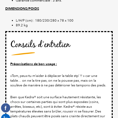
Garantie commerciale : 3 ans.
DIMENSIONS/POIDS
L/H/P (cm) : 180/230/280 x 78 x 100
89.2 kg
Conseils d’entretien
Préconisations de bon usage :
«Tom, peux-tu m’aider à déplacer la table stp’ !! » car une
table… on ne la tire pas, on ne la pousse pas, mais on la
soulève de manière à ne pas détériorer les tampons des pieds.
Bien que Kedra® soit une surface hautement résistante, les
chocs sur certaines parties qui sont plus exposées (coins,
arrêtes, biseaux, etc), sont à éviter. Kedra® résiste aux
températures élevées sans brûler, roussir ni se fissurer. Des
plats chauds peuvent être posés sans crainte directement sur