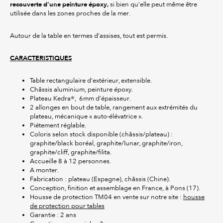
recouverte d'une peinture époxy,
si bien qu’elle peut même être
utilisée dans les zones proches de la mer.
Autour de la table en termes d’assises, tout est permis.
CARACTERISTIQUES
Table rectangulaire d’extérieur, extensible.
Châssis aluminium, peinture époxy.
Plateau Kedra®, 6mm d’épaisseur.
2 allonges en bout de table, rangement aux extrémités du
plateau, mécanique « auto-élévatrice ».
Piétement réglable.
Coloris selon stock disponible (châssis/plateau) :
graphite/black boréal, graphite/lunar, graphite/iron,
graphite/cliff, graphite/filita.
Accueille 8 à 12 personnes.
A monter.
Fabrication : plateau (Espagne), châssis (Chine).
Conception, finition et assemblage en France, à Pons (17).
Housse de protection TM04 en vente sur notre site :
housse
de protection pour tables
Garantie : 2 ans