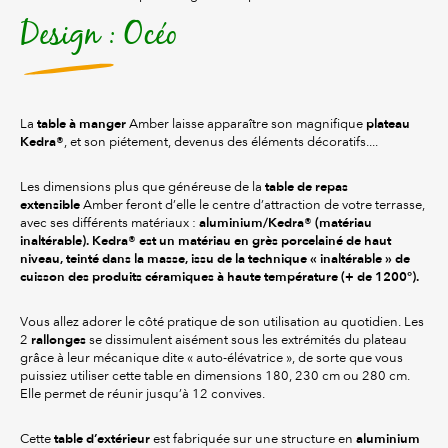
Design : Océo
table à manger
plateau
La
Amber laisse apparaître son magnifique
Kedra®
, et son piétement, devenus des éléments décoratifs....
table de repas
Les dimensions plus que généreuse de la
extensible
Amber feront d’elle le centre d’attraction de votre terrasse,
aluminium/Kedra® (matériau
avec ses différents matériaux :
inaltérable). Kedra® est un matériau en grès porcelainé de haut
niveau, teinté dans la masse, issu de la technique « inaltérable » de
cuisson des produits céramiques à haute température (+ de 1200°).
Vous allez adorer le côté pratique de son utilisation au quotidien. Les
rallonges
2
se dissimulent aisément sous les extrémités du plateau
grâce à leur mécanique dite « auto-élévatrice », de sorte que vous
puissiez utiliser cette table en dimensions 180, 230 cm ou 280 cm.
Elle permet de réunir jusqu’à 12 convives.
table d’extérieur
aluminium
Cette
est fabriquée sur une structure en