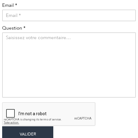
Email
*
Question
*