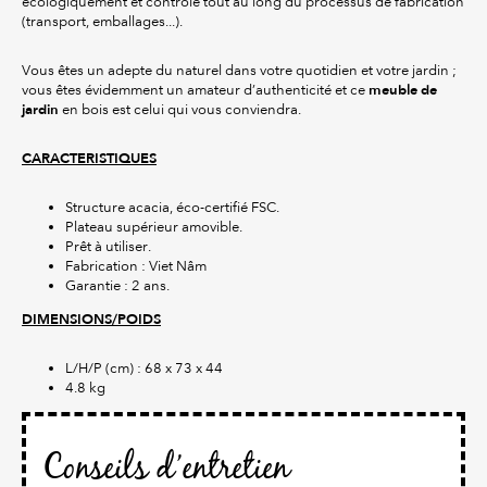
écologiquement et contrôlé tout au long du processus de fabrication
(transport, emballages...).
Vous êtes un adepte du naturel dans votre quotidien et votre jardin ;
meuble de
vous êtes évidemment un amateur d’authenticité et ce
jardin
en bois est celui qui vous conviendra.
CARACTERISTIQUES
Structure acacia, éco-certifié FSC.
Plateau supérieur amovible.
Prêt à utiliser.
Fabrication : Viet Nâm
Garantie : 2 ans.
DIMENSIONS/POIDS
L/H/P (cm) : 68 x 73 x 44
4.8 kg
Conseils d’entretien