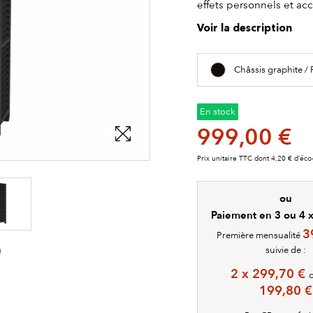
effets personnels et ac
Voir la description
Châssis graphite 
En stock
999,00 €
Prix unitaire TTC dont 4,20 € d’éco-
ou
Paiement en 3 ou 4 x 
3
Première mensualité
suivie de :
2 x 299,70 €
199,80 €