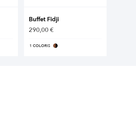
Buffet Fidji
Buffet
290,00 €
449,0
1 COLORIS
1 COLOR