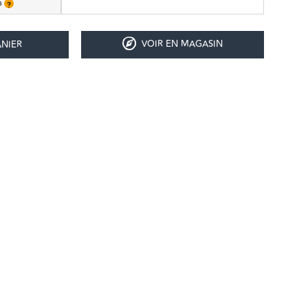
is
?
VOIR EN MAGASIN