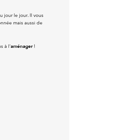
 jour le jour. Il vous
onnée mais aussi de
aménager
s à l'
!