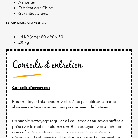
A monter.
Fabrication : Chine.
Garantie : 2 ans.
DIMENSIONS/POIDS
L/H/P (cm) : 80 x 90 x 50
20 kg
Conseils d’entretien
Conseils d’entretien :
Pour nettoyer l’aluminium, veillez à ne pas utiliser la partie
abrasive de l’éponge, les marques seraient définitives.
Un simple nettoyage régulier à l’eau tiède et au savon suffira à
préserver le mobilier aluminium. Bien essuyer avec un chiffon
doux afin d’éviter toute trace de calcaire. Si cela s’avère
nécessaire, il est possible d’appliquer un produit rénovateur