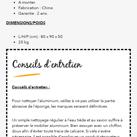
A monter.
Fabrication : Chine.
Garantie : 2 ans.
DIMENSIONS/POIDS
L/H/P (cm) : 80 x 90 x 50
20 kg
Conseils d’entretien
Conseils d’entretien :
Pour nettoyer l’aluminium, veillez à ne pas utiliser la partie
abrasive de l’éponge, les marques seraient définitives.
Un simple nettoyage régulier à l’eau tiède et au savon suffira à
préserver le mobilier aluminium. Bien essuyer avec un chiffon
doux afin d’éviter toute trace de calcaire. Si cela s’avère
nécessaire, il est possible d’appliquer un produit rénovateur