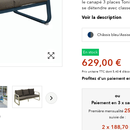
le canapé 3 places Tonio
se détendre avec classe
Voir la description
Châssis bleu/Assis
En stock
629,00 €
Prix unitaire TTC dont 5,40 € d’éco-
les détails du produit
les détails du produit
Profitez d'un paiement en
ou
Paiement en 3 x san
25
Première mensualité
suivie de :
2 x 188,70