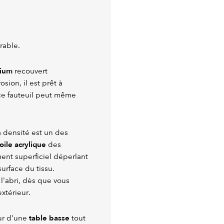
urable.
nium
recouvert
osion, il est prêt à
 ce fauteuil peut même
a densité est un des
oile acrylique
des
ement superficiel déperlant
urface du tissu.
'abri, dès que vous
extérieur.
table basse
our d'une
tout