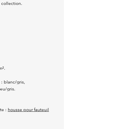
collection.
m².
: blanc/gris,
leu/gris.
te :
housse pour fauteuil