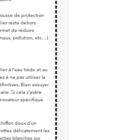
 housse de protection
lier reste dehors
rmet de réduire
maux, pollution, etc…).
ier à l’eau tiède et au
ez à ne pas utiliser la
finitives. Bien essuyer
aire. Si cela s’avère
énovateur spécifique
chiffon doux d’un
rottez délicatement les
 taches blanches sur