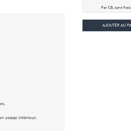
Par CB, sans frai
es.
un usage intérieur.